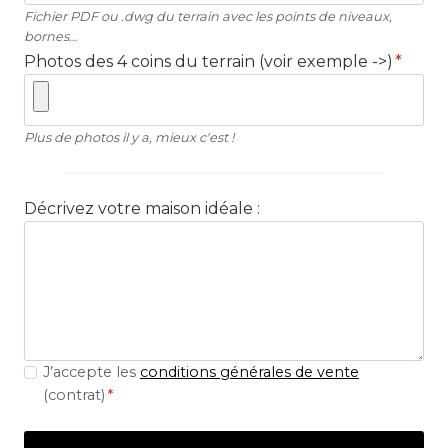
Fichier PDF ou .dwg du terrain avec les points de niveaux,
bornes…
Photos des 4 coins du terrain (voir exemple ->)
*
Plus de photos il y a, mieux c'est !
Décrivez votre maison idéale :
J’accepte les
conditions générales de vente
(contrat)
*