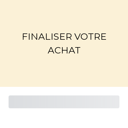
FINALISER VOTRE
ACHAT
Sous-total
Montant total dû
Montant à payer
aujourd’hui
Total
Total Due
Today
Total
Procès
Montant dû