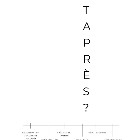
T
A
P
R
È
S
?