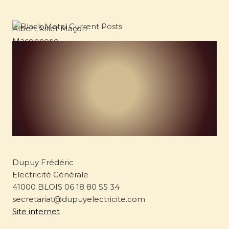
Albert Rillet Maçon
Maçonnerie
41700 Contres
02 54 79 08 12 – 06 80 33 59 68
antoine@maconnerie-rillet-contres.fr
https://www.maconnerie-rillet-contres.fr/
Dupuy Frédéric
Electricité Générale
41000 BLOIS 06 18 80 55 34
secretariat@dupuyelectricite.com
Site internet